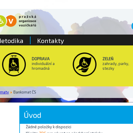
etodika
Kontakty
DOPRAVA
ZELEŇ
individuální a
zahrady, parky,
hromadná
stezky
omaty
Bankomat ČS
Úvod
Žádné položky k dispozici