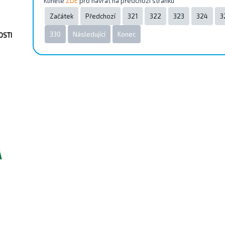
Kliněte
ZDE
pro návrat na předchozí stránku
Začátek
Předchozí
321
322
323
324
3
330
Následující
Konec
OSTI