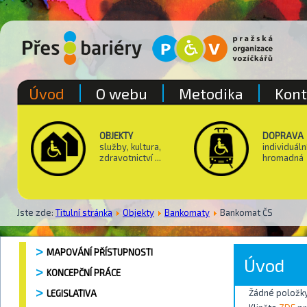
Úvod
O webu
Metodika
Kont
OBJEKTY
DOPRAVA
služby, kultura,
individuáln
zdravotnictví ...
hromadná
Jste zde:
Titulní stránka
Objekty
Bankomaty
Bankomat ČS
MAPOVÁNÍ PŘÍSTUPNOSTI
Úvod
KONCEPČNÍ PRÁCE
Žádné položky
LEGISLATIVA