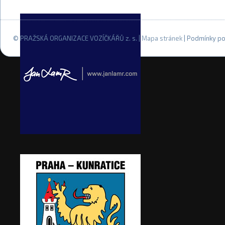
© PRAŽSKÁ ORGANIZACE VOZÍČKÁŘŮ z. s. |
Mapa stránek
| Podmínky po