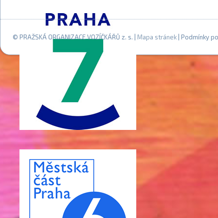
© PRAŽSKÁ ORGANIZACE VOZÍČKÁŘŮ z. s. |
Mapa stránek
| Podmínky po