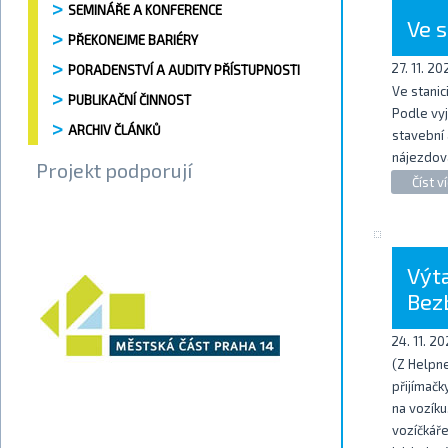
SEMINÁŘE A KONFERENCE
Ve 
PŘEKONEJME BARIÉRY
27. 11. 20
PORADENSTVÍ A AUDITY PŘÍSTUPNOSTI
Ve stanic
PUBLIKAČNÍ ČINNOST
Podle vy
ARCHIV ČLÁNKŮ
stavební 
nájezdov
Projekt podporují
Číst ví
Výta
Bezb
24. 11. 2
(Z Helpne
přijímačk
na vozíku
vozíčkáře