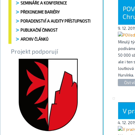
SEMINÁŘE A KONFERENCE
POV
PŘEKONEJME BARIÉRY
Chr
PORADENSTVÍ A AUDITY PŘÍSTUPNOSTI
9. 12. 201
PUBLIKAČNÍ ČINNOST
ARCHIV ČLÁNKŮ
Minulý tý
podíváme
Projekt podporují
50 000 s
ale i ten
loutková 
Hurvínka.
Číst ví
V p
4. 12. 201