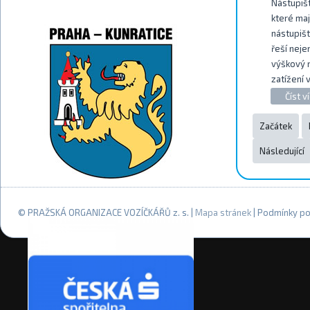
Nástupišt
které maj
nástupišt
řeší neje
výškový 
zatížení 
Číst ví
Začátek
Následující
© PRAŽSKÁ ORGANIZACE VOZÍČKÁŘŮ z. s. |
Mapa stránek
| Podmínky po