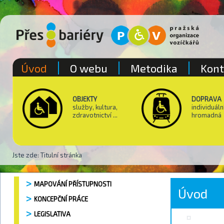
Úvod
O webu
Metodika
Kont
OBJEKTY
DOPRAVA
služby, kultura,
individuáln
zdravotnictví ...
hromadná
Jste zde:
Titulní stránka
MAPOVÁNÍ PŘÍSTUPNOSTI
Úvod
KONCEPČNÍ PRÁCE
LEGISLATIVA