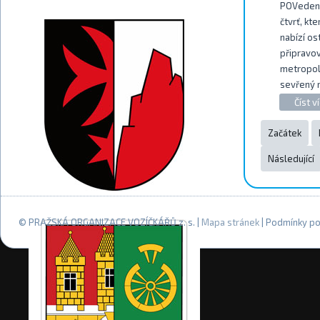
POVedené
čtvrť, kt
nabízí os
připravo
metropole
sevřený m
Číst ví
Začátek
Následující
© PRAŽSKÁ ORGANIZACE VOZÍČKÁŘŮ z. s. |
Mapa stránek
| Podmínky po