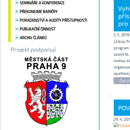
SEMINÁŘE A KONFERENCE
Vyh
PŘEKONEJME BARIÉRY
přís
PORADENSTVÍ A AUDITY PŘÍSTUPNOSTI
pro 
PUBLIKAČNÍ ČINNOST
3. 5. 2019
ARCHIV ČLÁNKŮ
(Zdroj: P
program h
Projekt podporují
území hl.
mohou žád
organiza
opatření 
Číst ví
POV
29. 4. 20