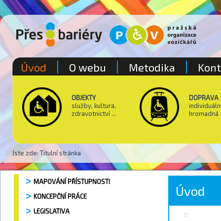
Úvod
O webu
Metodika
Kont
OBJEKTY
DOPRAVA
služby, kultura,
individuáln
zdravotnictví ...
hromadná
Jste zde:
Titulní stránka
MAPOVÁNÍ PŘÍSTUPNOSTI
Úvod
KONCEPČNÍ PRÁCE
LEGISLATIVA