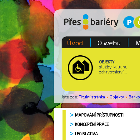
Úvod
O webu
M
OBJEKTY
služby, kultura,
zdravotnictví ...
Jste zde:
Titulní stránka
Objekty
Bank
MAPOVÁNÍ PŘÍSTUPNOSTI
KONCEPČNÍ PRÁCE
LEGISLATIVA