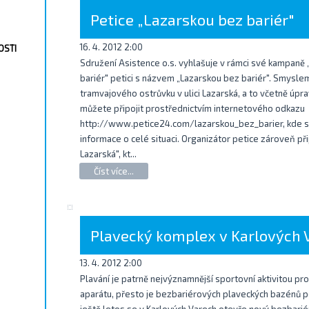
Petice „Lazarskou bez bariér"
16. 4. 2012 2:00
OSTI
Sdružení Asistence o.s. vyhlašuje v rámci své kampan
bariér" petici s názvem „Lazarskou bez bariér". Smysle
tramvajového ostrůvku v ulici Lazarská, a to včetně úprav
můžete připojit prostřednictvím internetového odkazu
http://www.petice24.com/lazarskou_bez_barier, kde s
informace o celé situaci. Organizátor petice zároveň p
Lazarská", kt...
Číst více...
Plavecký komplex v Karlových 
13. 4. 2012 2:00
Plavání je patrně nejvýznamnější sportovní aktivitou
aparátu, přesto je bezbariérových plaveckých bazénů p
ještě letos se v Karlových Varech otevře nový bezbarié