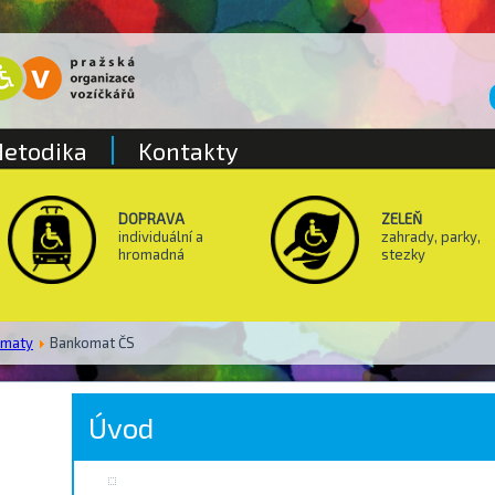
etodika
Kontakty
DOPRAVA
ZELEŇ
individuální a
zahrady, parky,
hromadná
stezky
omaty
Bankomat ČS
Úvod