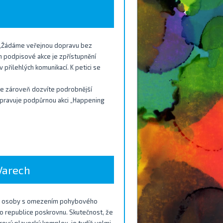
ě „Žádáme veřejnou dopravu bez
m podpisové akce je zpřístupnění
 přilehlých komunikací. K petici se
e zároveň dozvíte podrobnější
řipravuje podpůrnou akci „Happening
Varech
 pro osoby s omezením pohybového
o republice poskrovnu. Skutečnost, že
rový plavecký komplex, je tudíž velmi