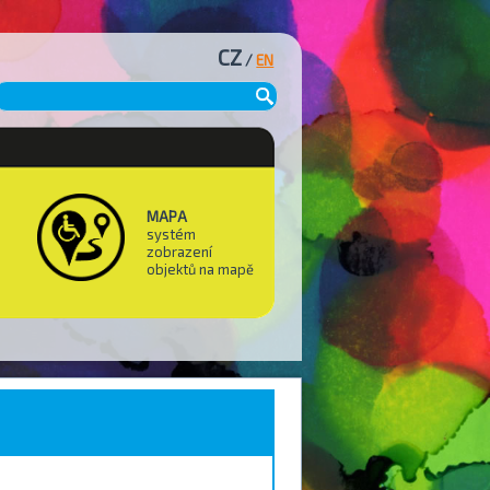
CZ
/
EN
MAPA
systém
zobrazení
objektů na mapě