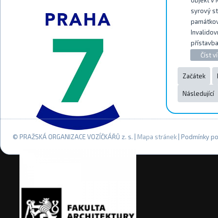
syrový s
památkov
Invalidov
přístavba
Číst ví
Začátek
Následující
© PRAŽSKÁ ORGANIZACE VOZÍČKÁŘŮ z. s. |
Mapa stránek
| Podmínky po