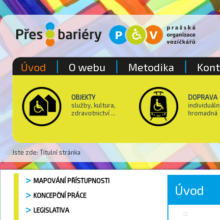
Úvod
O webu
Metodika
Kont
OBJEKTY
DOPRAVA
služby, kultura,
individuáln
zdravotnictví ...
hromadná
Jste zde:
Titulní stránka
MAPOVÁNÍ PŘÍSTUPNOSTI
Úvod
KONCEPČNÍ PRÁCE
LEGISLATIVA