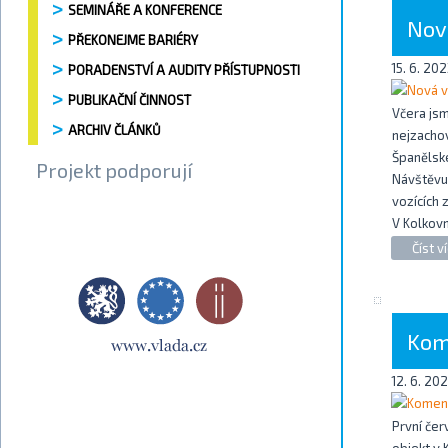
SEMINÁŘE A KONFERENCE
Nov
PŘEKONEJME BARIÉRY
15. 6. 202
PORADENSTVÍ A AUDITY PŘÍSTUPNOSTI
PUBLIKAČNÍ ČINNOST
Včera jsm
ARCHIV ČLÁNKŮ
nejzachov
Španělské
Projekt podporují
Návštěvu 
vozících 
V Kolkovn
Číst ví
Kom
12. 6. 20
První čer
objekt v 