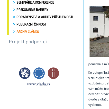
SEMINÁŘE A KONFERENCE
PŘEKONEJME BARIÉRY
PORADENSTVÍ A AUDITY PŘÍSTUPNOSTI
PUBLIKAČNÍ ČINNOST
ARCHIV ČLÁNKŮ
Projekt podporují
ponechala míst
Ke vstupní brá
v cihlových h
vzdušné prost
vám může troc
dřív než půvab
dvoře a dlažba
vytknout.