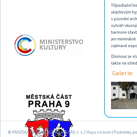
Třípodlažní h
ukázkovým hyg
v původní arch
vytváří vkusn
harmonii stav
jen minimálně
zajímavé expo
Olomouc je vla
takže na střed
Galerie:
© PRAŽSKÁ ORGANIZACE VOZÍČKÁŘŮ z. s. |
Mapa stránek
| Podmínky po