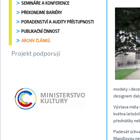
SEMINÁŘE A KONFERENCE
PŘEKONEJME BARIÉRY
PORADENSTVÍ A AUDITY PŘÍSTUPNOSTI
PUBLIKAČNÍ ČINNOST
ARCHIV ČLÁNKŮ
Projekt podporují
modely i dece
designem daly 
Výstava měla s
května letošn
přednášky neb
Padesát úchva
Mandlovou neb