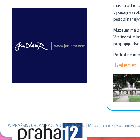
musea odneset
vykazují vysok
působí nanejv
Muzeum má boč
V přízemí je k
propojuje dvo
Podrobné info
Galerie:
© PRAŽSKÁ ORGANIZACE VOZÍČKÁŘŮ z. s. |
Mapa stránek
| Podmínky po