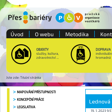
Úvod
O webu
Metodika
Kont
OBJEKTY
DOPRAVA
služby, kultura,
individuáln
zdravotnictví ...
hromadná
Jste zde:
Titulní stránka
MAPOVÁNÍ PŘÍSTUPNOSTI
KONCEPČNÍ PRÁCE
Lednová 
LEGISLATIVA
19. 1. 2023 9:5