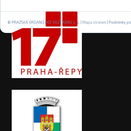
© PRAŽSKÁ ORGANIZACE VOZÍČKÁŘŮ z. s. |
Mapa stránek
| Podmínky po