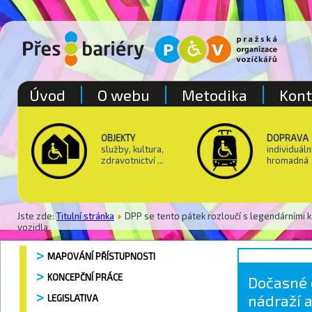
Úvod
O webu
Metodika
Kont
OBJEKTY
DOPRAVA
služby, kultura,
individuáln
zdravotnictví ...
hromadná
Jste zde:
Titulní stránka
DPP se tento pátek rozloučí s legendárními
vozidla
MAPOVÁNÍ PŘÍSTUPNOSTI
KONCEPČNÍ PRÁCE
Dočasné 
nádraží 
LEGISLATIVA