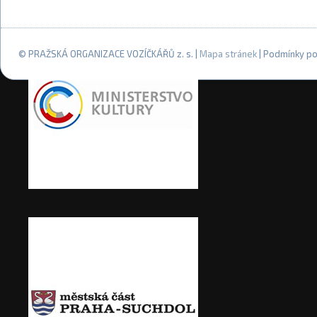
© PRAŽSKÁ ORGANIZACE VOZÍČKÁŘŮ z. s. |
Mapa stránek
| Podmínky po