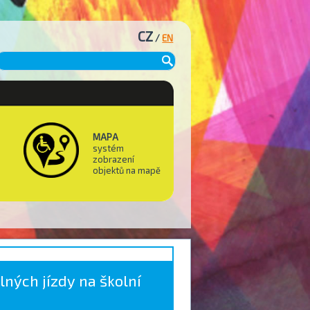
CZ
/
EN
MAPA
systém
zobrazení
objektů na mapě
ných jízdy na školní