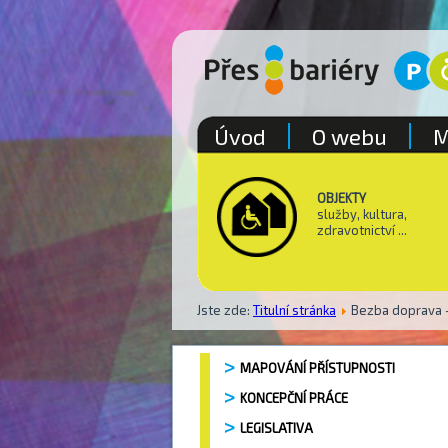
Úvod
O webu
M
OBJEKTY
služby, kultura,
zdravotnictví ...
Jste zde:
Titulní stránka
Bezba doprava -
MAPOVÁNÍ PŘÍSTUPNOSTI
KONCEPČNÍ PRÁCE
LEGISLATIVA