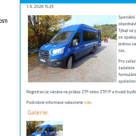
1. 6. 2026 15:25
Speciální
OSTI
objednávk
Týkají se
se opakuj
jednou za
čas.
Pro zařaz
žadatele 
formuláře,
společnos
Registraci je vázána na průkaz ZTP nebo ZTP/P a trvalé bydl
Podrobné informace naleznete
zde
.
Galerie: