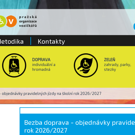
etodika
Kontakty
DOPRAVA
ZELEŇ
individuální a
zahrady, parky,
hromadná
stezky
 objednávky pravidelných jízdy na školní rok 2026/2027
Bezba doprava - objednávky pravidel
rok 2026/2027