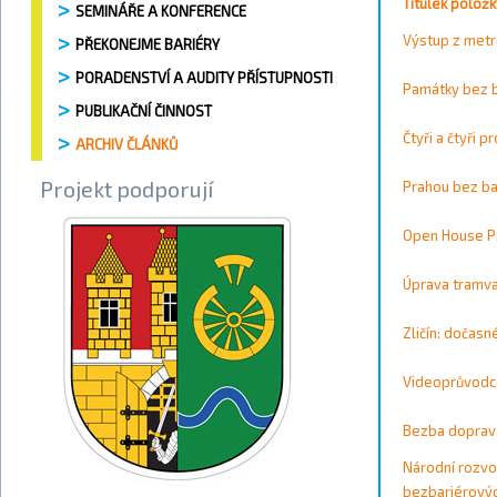
Vyhledávání / 
Titulek položk
SEMINÁŘE A KONFERENCE
Vyhledat
Výstup z metra
PŘEKONEJME BARIÉRY
PORADENSTVÍ A AUDITY PŘÍSTUPNOSTI
Vyhledat
Památky bez b
Vše
A
B
C
D
E
F
G
PUBLIKAČNÍ ČINNOST
0
1
2
3
4
5
6
7
8
9
Čtyři a čtyři 
ARCHIV ČLÁNKŮ
Projekt podporují
Prahou bez ba
Open House Pr
Úprava tramva
Zličín: dočasn
Videoprůvodc
Bezba doprava
Národní rozvo
bezbariérovýc