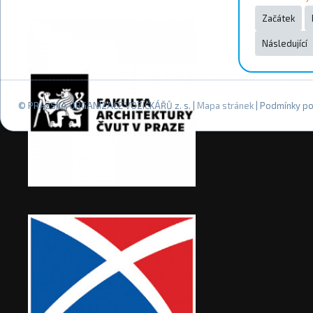
Začátek
Následující
© PRAŽSKÁ ORGANIZACE VOZÍČKÁŘŮ z. s. |
Mapa stránek
| Podmínky po