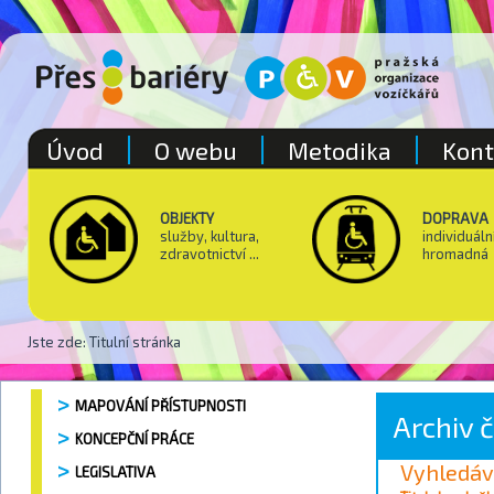
Úvod
O webu
Metodika
Kont
OBJEKTY
DOPRAVA
služby, kultura,
individuáln
zdravotnictví ...
hromadná
Jste zde:
Titulní stránka
MAPOVÁNÍ PŘÍSTUPNOSTI
Archiv 
KONCEPČNÍ PRÁCE
Vyhledáv
LEGISLATIVA