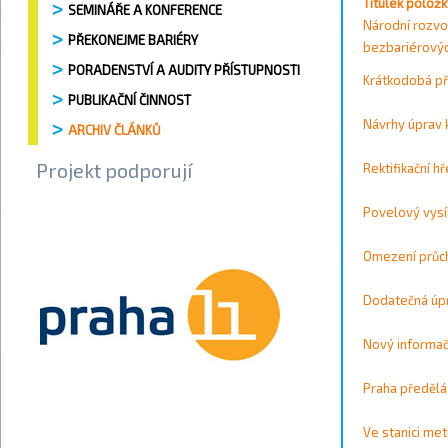
Vyhledávání / 
Titulek položk
SEMINÁŘE A KONFERENCE
Vyhledat
Národní rozvo
PŘEKONEJME BARIÉRY
bezbariérovýc
PORADENSTVÍ A AUDITY PŘÍSTUPNOSTI
Vyhledat
Krátkodobá př
Vše
A
B
C
D
E
F
G
PUBLIKAČNÍ ČINNOST
0
1
2
3
4
5
6
7
8
9
Návrhy úprav 
ARCHIV ČLÁNKŮ
Projekt podporují
Rektifikační 
Povelový vysí
Omezení průc
Dodatečná úpr
Nový informač
Praha předělá
Ve stanici me