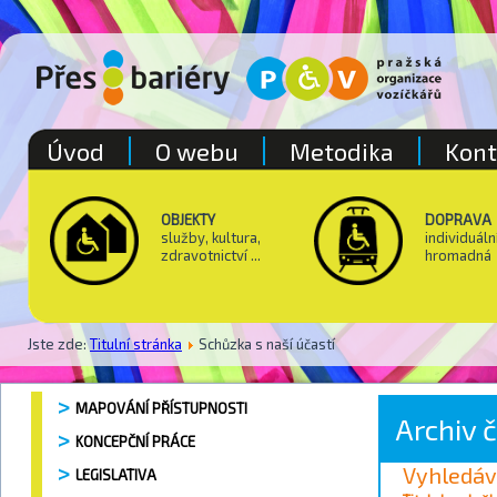
Úvod
O webu
Metodika
Kont
OBJEKTY
DOPRAVA
služby, kultura,
individuáln
zdravotnictví ...
hromadná
Jste zde:
Titulní stránka
Schůzka s naší účastí
MAPOVÁNÍ PŘÍSTUPNOSTI
Archiv 
KONCEPČNÍ PRÁCE
Vyhledáv
LEGISLATIVA