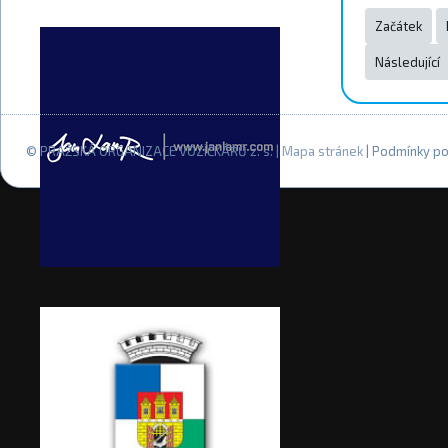
Začátek
Následující
© PRAŽSKÁ ORGANIZACE VOZÍČKÁŘŮ z. s. |
Mapa stránek
| Podmínky po