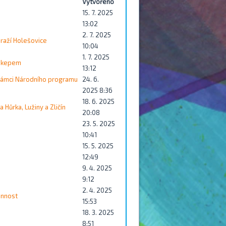
Vytvořeno
15. 7. 2025
13:02
2. 7. 2025
draží Holešovice
10:04
1. 7. 2025
dikepem
13:12
v rámci Národního programu
24. 6.
2025 8:36
18. 6. 2025
Hůrka, Lužiny a Zličín
20:08
23. 5. 2025
10:41
15. 5. 2025
12:49
9. 4. 2025
9:12
2. 4. 2025
innost
15:53
18. 3. 2025
8:51