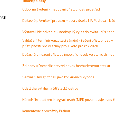
Vyhledávání / Filtrování
Titulek položky
Vyhledat
Odborné školení - mapování přístupnosti prostředí
OSTI
Vyhledat
Vyprázdnit
Dočasné přerušení provozu metra v úseku I. P. Pavlova - Ná
Vše
A
B
C
D
E
F
G
H
I
J
K
L
M
N
O
P
Q
R
S
T
U
V
W
X
Y
Z
0
1
2
3
4
5
6
7
8
9
Výstava Lidé odvedle – neobvyklý výlet do světa lidí s hen
Vyhlášení termínů konzultací záměrů k řešení přístupnosti 
přístupnosti pro všechny pro II. kolo pro rok 2026
Dočasné omezení přístupu imobilních osob ve stanicích metra 
Zelenov u Domažlic otevřel novou bezbariérovou stezku
Seminář Design for all jako konkurenční výhoda
Odstávka výtahu na Střelecký ostrov
Národní institut pro integraci osob (NIPI) pozastavuje svou č
Komentované vycházky Prahou