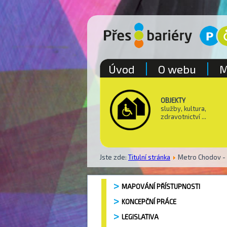
Úvod
O webu
M
OBJEKTY
služby, kultura,
zdravotnictví ...
Jste zde:
Titulní stránka
Metro Chodov - 
MAPOVÁNÍ PŘÍSTUPNOSTI
KONCEPČNÍ PRÁCE
LEGISLATIVA