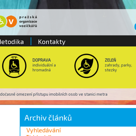
etodika
Kontakty
DOPRAVA
ZELEŇ
individuální a
zahrady, parky,
hromadná
stezky
dočasné omezení přístupu imobilních osob ve stanici metra
Archiv článků
Vyhledávání