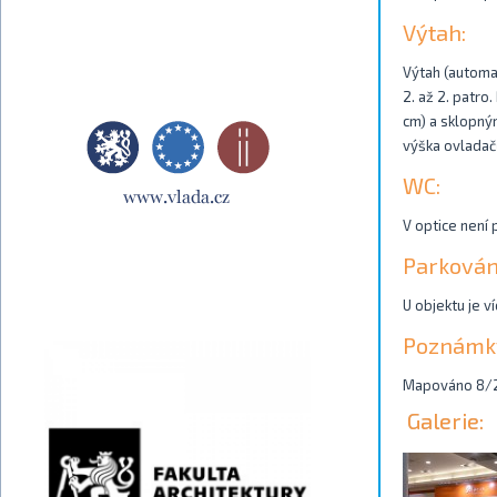
Výtah:
Výtah (automat
2. až 2. patro
cm) a sklopný
výška ovladačů
WC:
V optice není 
Parkován
U objektu je v
Poznámk
Mapováno 8/
Galerie: