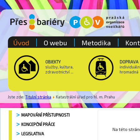
Úvod
O webu
Metodika
Kont
OBJEKTY
DOPRAVA
služby, kultura,
individuáln
zdravotnictví ...
hromadná
Jste zde:
Titulní stránka
Katastrální úřad pro hl. m. Prahu
MAPOVÁNÍ PŘÍSTUPNOSTI
KONCEPČNÍ PRÁCE
Grand Op
Na této strá
LEGISLATIVA