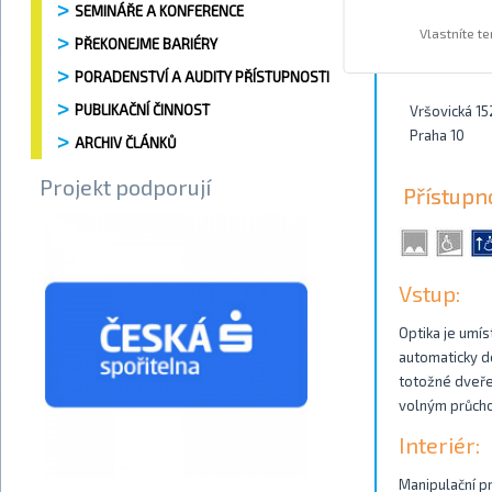
SEMINÁŘE A KONFERENCE
Vlastníte t
PŘEKONEJME BARIÉRY
Kontakty
PORADENSTVÍ A AUDITY PŘÍSTUPNOSTI
PUBLIKAČNÍ ČINNOST
Vršovická 15
Praha 10
ARCHIV ČLÁNKŮ
Projekt podporují
Přístupn
Vstup:
Optika je umís
automaticky do
totožné dveře.
volným průcho
Interiér:
Manipulační pr