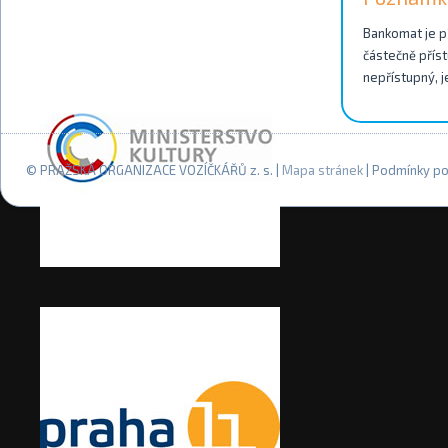
Bankomat je př
částečně příst
nepřístupný, j
© PRAŽSKÁ ORGANIZACE VOZÍČKÁŘŮ z. s. |
Mapa stránek
| Podmínky po