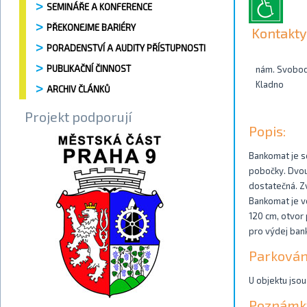
SEMINÁŘE A KONFERENCE
PŘEKONEJME BARIÉRY
Kontakty
PORADENSTVÍ A AUDITY PŘÍSTUPNOSTI
PUBLIKAČNÍ ČINNOST
nám. Svobo
Kladno
ARCHIV ČLÁNKŮ
Projekt podporují
Popis:
Bankomat je s
pobočky. Dvouk
dostatečná. Z
Bankomat je vo
120 cm, otvor 
pro výdej ban
Parkován
U objektu jsou
Poznámk