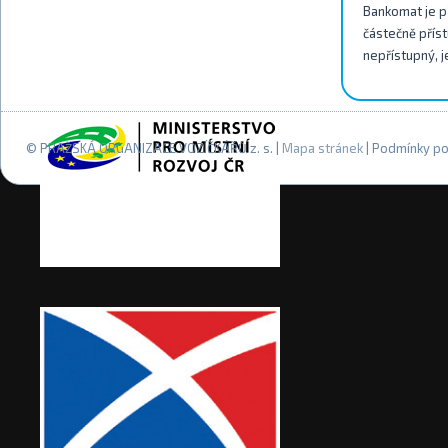
Bankomat je př
částečně příst
nepřístupný, j
© PRAŽSKÁ ORGANIZACE VOZÍČKÁŘŮ z. s. |
Mapa stránek
| Podmínky po