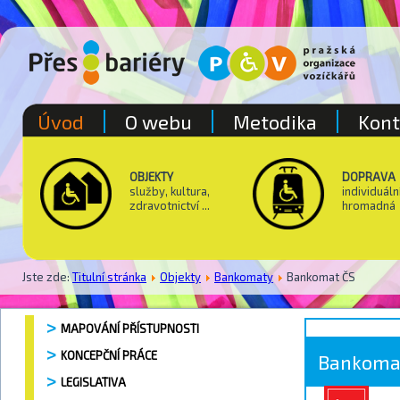
Úvod
O webu
Metodika
Kont
OBJEKTY
DOPRAVA
služby, kultura,
individuáln
zdravotnictví ...
hromadná
Jste zde:
Titulní stránka
Objekty
Bankomaty
Bankomat ČS
MAPOVÁNÍ PŘÍSTUPNOSTI
KONCEPČNÍ PRÁCE
Bankoma
LEGISLATIVA