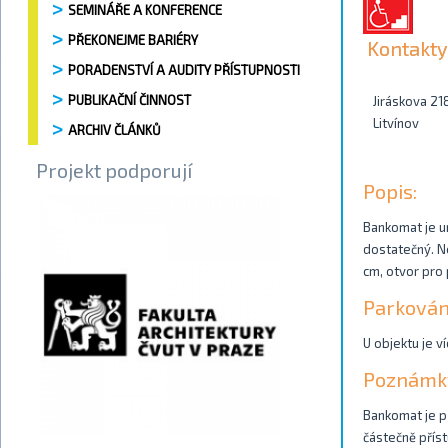
SEMINÁŘE A KONFERENCE
PŘEKONEJME BARIÉRY
Kontakty
PORADENSTVÍ A AUDITY PŘÍSTUPNOSTI
PUBLIKAČNÍ ČINNOST
Jiráskova 21
Litvínov
ARCHIV ČLÁNKŮ
Projekt podporují
Popis:
Bankomat je u
dostatečný. Ne
cm, otvor pro 
Parkován
U objektu je v
Poznámk
Bankomat je př
částečně příst