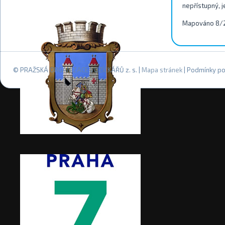
nepřístupný, j
Mapováno 8/
© PRAŽSKÁ ORGANIZACE VOZÍČKÁŘŮ z. s. |
Mapa stránek
| Podmínky po