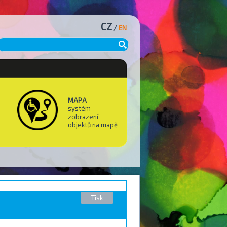
CZ
/
EN
MAPA
systém
zobrazení
objektů na mapě
Tisk