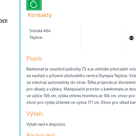
Kontakty
OSTI
Srbická 464
Teplice
Popis:
Bankomat je součástí pobočky ČS a je umístěn před jejím vs
se nachází v přízemí obchodního centra Olympia Teplice. Vst
se otevírají automaticky do stran. Šířka průjezdu je dostatečn
pro vklady a výběry. Manipulační prostor u bankomatu je dos
ve výšce 106 cm, výška středu monitoru je 104 cm, otvor pro 
otvor pro výdej účtenek ve výšce 117 cm. Otvor pro vklad ba
Výtah:
Výtah není k dispozici.
Parkování: