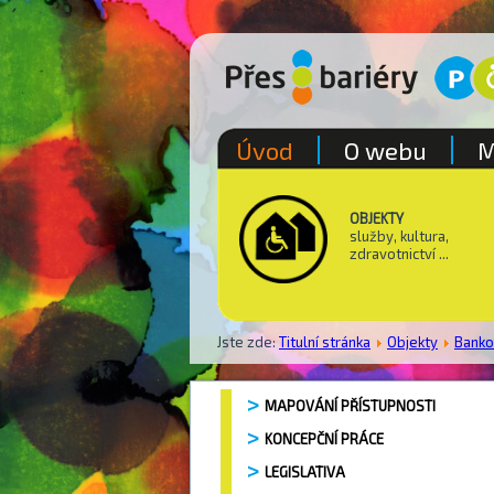
Úvod
O webu
M
OBJEKTY
služby, kultura,
zdravotnictví ...
Jste zde:
Titulní stránka
Objekty
Bank
MAPOVÁNÍ PŘÍSTUPNOSTI
KONCEPČNÍ PRÁCE
LEGISLATIVA