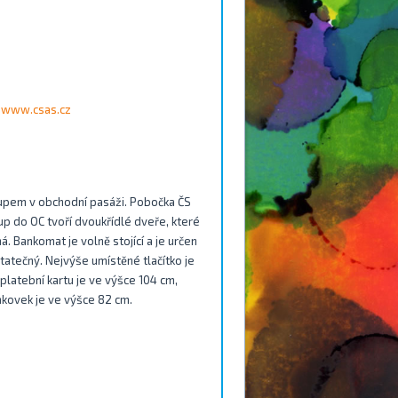
www.csas.cz
tupem v obchodní pasáži. Pobočka ČS
up do OC tvoří dvoukřídlé dveře, které
á. Bankomat je volně stojící a je určen
tatečný. Nejvýše umístěné tlačítko je
platební kartu je ve výšce 104 cm,
nkovek je ve výšce 82 cm.