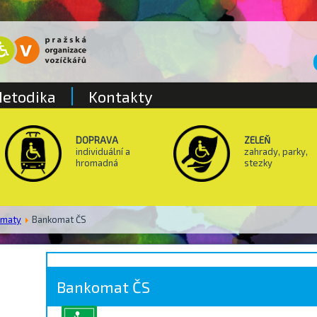
etodika
Kontakty
DOPRAVA
ZELEŇ
individuální a
zahrady, parky,
hromadná
stezky
omaty
Bankomat ČS
Bankomat ČS