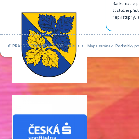
Bankomat je př
částečně příst
nepřístupný, j
© PRAŽSKÁ ORGANIZACE VOZÍČKÁŘŮ z. s. |
Mapa stránek
| Podmínky po