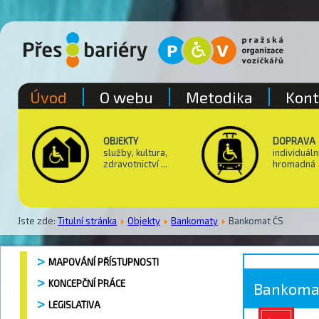
Úvod
O webu
Metodika
Kont
OBJEKTY
DOPRAVA
služby, kultura,
individuáln
zdravotnictví ...
hromadná
Jste zde:
Titulní stránka
Objekty
Bankomaty
Bankomat ČS
MAPOVÁNÍ PŘÍSTUPNOSTI
KONCEPČNÍ PRÁCE
Bankoma
LEGISLATIVA