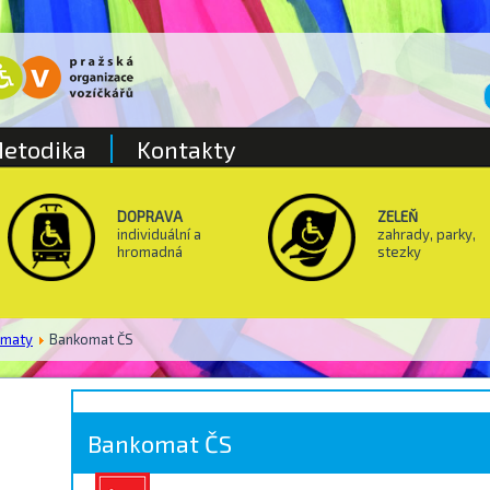
etodika
Kontakty
DOPRAVA
ZELEŇ
individuální a
zahrady, parky,
hromadná
stezky
omaty
Bankomat ČS
Bankomat ČS