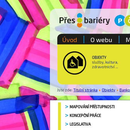
Úvod
O webu
M
OBJEKTY
služby, kultura,
zdravotnictví ...
Jste zde:
Titulní stránka
Objekty
Bank
MAPOVÁNÍ PŘÍSTUPNOSTI
KONCEPČNÍ PRÁCE
LEGISLATIVA