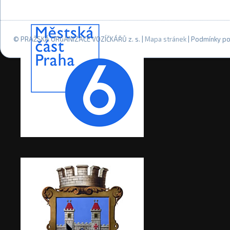
© PRAŽSKÁ ORGANIZACE VOZÍČKÁŘŮ z. s. |
Mapa stránek
| Podmínky po