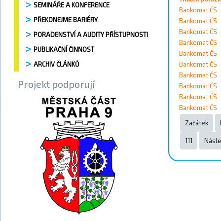
SEMINÁŘE A KONFERENCE
Vyhledat
Bankomat ČS
PŘEKONEJME BARIÉRY
Bankomat ČS
Kontakty
Bankomat ČS
PORADENSTVÍ A AUDITY PŘÍSTUPNOSTI
Bankomat ČS
PUBLIKAČNÍ ČINNOST
Bankomat ČS
Město
ARCHIV ČLÁNKŮ
Bankomat ČS
Bankomat ČS
Projekt podporují
Přístupnost
Bankomat ČS
Bankomat ČS
Bankomat ČS
Vyhledat
Začátek
111
Násle
Strana 10