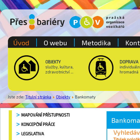
Úvod
O webu
Metodika
Kont
OBJEKTY
DOPRAVA
služby, kultura,
individuáln
zdravotnictví ...
hromadná
Jste zde:
Titulní stránka
Objekty
Bankomaty
MAPOVÁNÍ PŘÍSTUPNOSTI
Bankoma
KONCEPČNÍ PRÁCE
Vyhledáv
LEGISLATIVA
Vyhledávání / 
Titulek položk