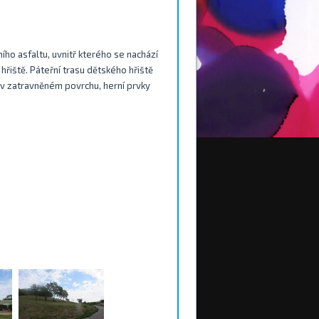
ního asfaltu, uvnitř kterého se nachází
hřiště. Páteřní trasu dětského hřiště
na v zatravněném povrchu, herní prvky