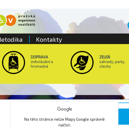
etodika
Kontakty
DOPRAVA
ZELEŇ
individuální a
zahrady, parky,
hromadná
stezky
Park Kapitol
Na této stránce nelze Mapy Google správně
načíst.