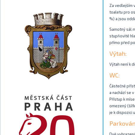
Za vedlejším 
toaletu pro o
%) a jsou odd
Samotný sál m
stupňovité hle
přímo před p
Výtah:
Výtah není k di
WC:
Částečně příst
a nachází se 
Přístup k míse
omezený (šířk
je k dispozici 
Parkován
Dvě vyhrazená 