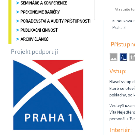
SEMINÁŘE A KONFERENCE
Kontakty
Vlastníte t
PŘEKONEJME BARIÉRY
Kubelíkova 
PORADENSTVÍ A AUDITY PŘÍSTUPNOSTI
Praha 3
PUBLIKAČNÍ ČINNOST
ARCHIV ČLÁNKŮ
Přístupn
Projekt podporují
Vstup:
Hlavní vstup d
které se otev
pokladny, od 
Vedlejší uzam
Víta Nejedléh
personálu. Tvo
Interiér: