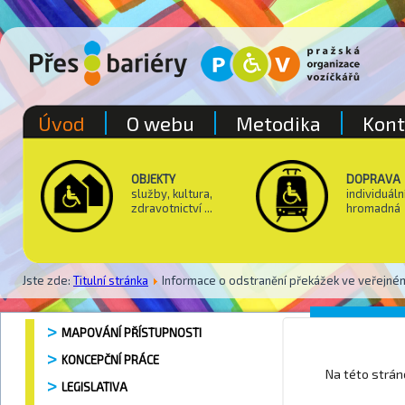
Úvod
O webu
Metodika
Kont
OBJEKTY
DOPRAVA
služby, kultura,
individuáln
zdravotnictví ...
hromadná
Jste zde:
Titulní stránka
Informace o odstranění překážek ve veřejné
Palác A
MAPOVÁNÍ PŘÍSTUPNOSTI
KONCEPČNÍ PRÁCE
Na této strá
LEGISLATIVA