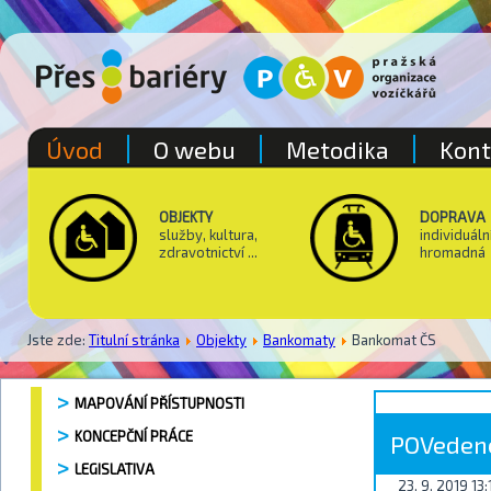
Úvod
O webu
Metodika
Kont
OBJEKTY
DOPRAVA
služby, kultura,
individuáln
zdravotnictví ...
hromadná
Jste zde:
Titulní stránka
Objekty
Bankomaty
Bankomat ČS
MAPOVÁNÍ PŘÍSTUPNOSTI
KONCEPČNÍ PRÁCE
POVedené
LEGISLATIVA
23. 9. 2019 13: