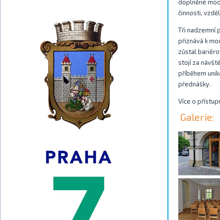
doplněné mode
činnosti, vzdě
Tři nadzemní 
přiznává k mo
zůstal bariéro
stojí za návšt
příběhem uniká
přednášky.
Více o přístu
Galerie: