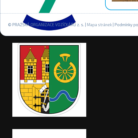
© PRAŽSKÁ ORGANIZACE VOZÍČKÁŘŮ z. s. |
Mapa stránek
| Podmínky po