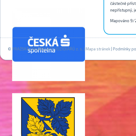
částečně příst
nepřístupný, j
Mapováno 9/
© PRAŽSKÁ ORGANIZACE VOZÍČKÁŘŮ z. s. |
Mapa stránek
| Podmínky po