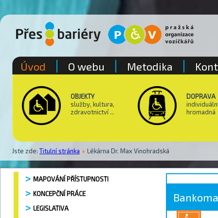
Úvod
O webu
Metodika
Kont
OBJEKTY
DOPRAVA
služby, kultura,
individuáln
zdravotnictví ...
hromadná
Jste zde:
Titulní stránka
Lékárna Dr. Max Vinohradská
MAPOVÁNÍ PŘÍSTUPNOSTI
KONCEPČNÍ PRÁCE
Bankoma
LEGISLATIVA