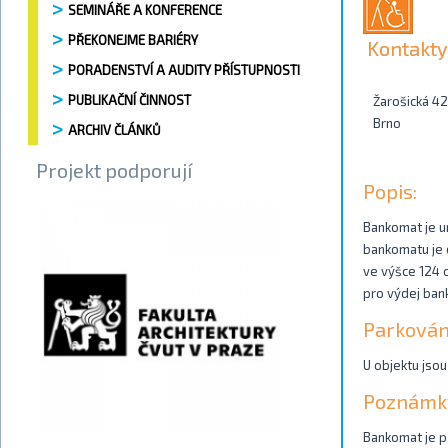
SEMINÁŘE A KONFERENCE
PŘEKONEJME BARIÉRY
Kontakty
PORADENSTVÍ A AUDITY PŘÍSTUPNOSTI
PUBLIKAČNÍ ČINNOST
Žarošická 4
Brno
ARCHIV ČLÁNKŮ
Projekt podporují
Popis:
Bankomat je um
bankomatu je 
ve výšce 124 c
pro výdej ban
Parkován
U objektu jsou
Poznámk
Bankomat je př