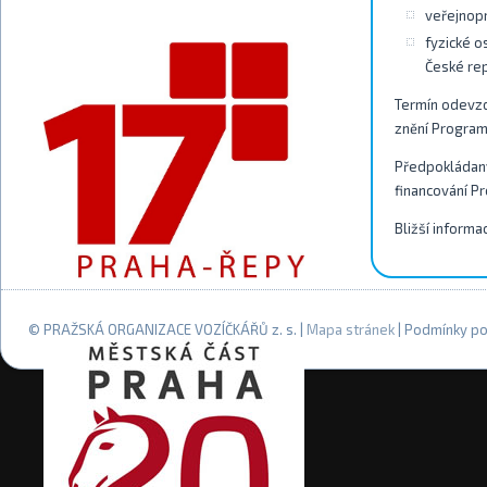
veřejnopr
fyzické o
České re
Termín odevzd
znění Program
Předpokládaný
financování Pr
Bližší inform
© PRAŽSKÁ ORGANIZACE VOZÍČKÁŘŮ z. s. |
Mapa stránek
| Podmínky po