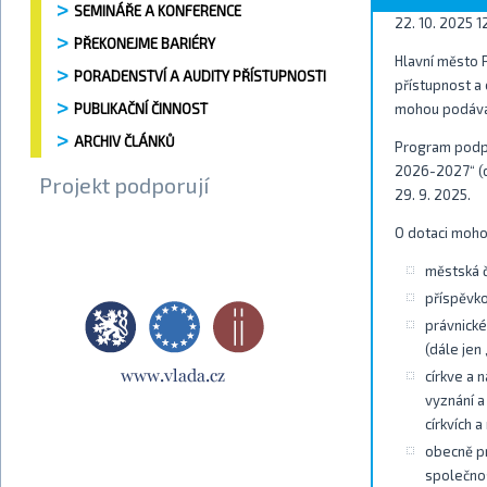
SEMINÁŘE A KONFERENCE
22. 10. 2025 1
PŘEKONEJME BARIÉRY
Hlavní město 
PORADENSTVÍ A AUDITY PŘÍSTUPNOSTI
přístupnost a 
PUBLIKAČNÍ ČINNOST
mohou podávat
ARCHIV ČLÁNKŮ
Program podpor
2026-2027“ (d
Projekt podporují
29. 9. 2025.
O dotaci moho
městská č
příspěvko
právnické
(dále jen
církve a
vyznání a
církvích 
obecně p
společnos