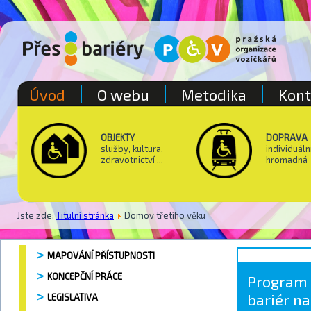
Úvod
O webu
Metodika
Kont
OBJEKTY
DOPRAVA
služby, kultura,
individuáln
zdravotnictví ...
hromadná
Jste zde:
Titulní stránka
Domov třetího věku
MAPOVÁNÍ PŘÍSTUPNOSTI
KONCEPČNÍ PRÁCE
Program 
bariér na
LEGISLATIVA