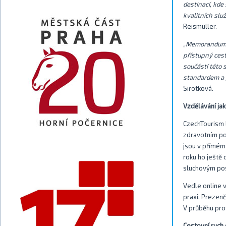
destinací, kde
kvalitních služ
Reismüller.
„Memorandum o
přístupný cest
součástí této 
standardem a 
Sirotková.
Vzdělávání jak
CzechTourism 
zdravotním pos
jsou v přímém 
roku ho ještě
sluchovým pos
Vedle online v
praxi. Prezen
V průběhu pro
Cestovní ruch 