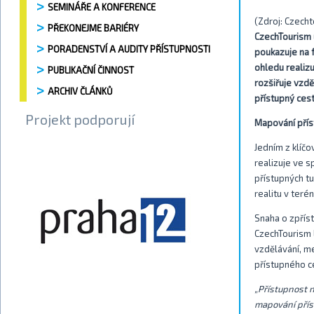
SEMINÁŘE A KONFERENCE
(Zdroj: Czech
PŘEKONEJME BARIÉRY
CzechTourism 
PORADENSTVÍ A AUDITY PŘÍSTUPNOSTI
poukazuje na f
ohledu realizu
PUBLIKAČNÍ ČINNOST
rozšiřuje vzdě
ARCHIV ČLÁNKŮ
přístupný cest
Projekt podporují
Mapování přís
Jedním z klíč
realizuje ve 
přístupných tu
realitu v teré
Snaha o zpřís
CzechTourism l
vzdělávání, me
přístupného c
„Přístupnost 
mapování příst