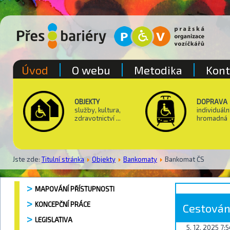
Úvod
O webu
Metodika
Kont
OBJEKTY
DOPRAVA
služby, kultura,
individuáln
zdravotnictví ...
hromadná
Jste zde:
Titulní stránka
Objekty
Bankomaty
Bankomat ČS
MAPOVÁNÍ PŘÍSTUPNOSTI
KONCEPČNÍ PRÁCE
Cestování
LEGISLATIVA
5. 12. 2025 7: