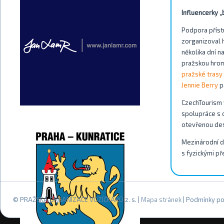
Influencerky „
Podpora příst
zorganizoval 
několika dní n
pražskou hrom
pražské tras
Jennie Berry
p
CzechTourism 
spolupráce s o
otevřenou des
Mezinárodní d
s fyzickými př
© PRAŽSKÁ ORGANIZACE VOZÍČKÁŘŮ z. s. |
Mapa stránek
| Podmínky po