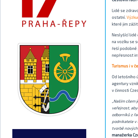
Lidé se zdravo
ostatní.
Výzk
které jim záži
Neslyšící lidé
na vozíku se s
řeší podobné 
nepřesnost inf
Turismus i v 
Od letošního 
agentury vzni
v činnosti Cze
„Naším cílem j
veřejnost, ab
odborníků z řa
podnikatele v 
tvorbě nových p
manažerka Cz