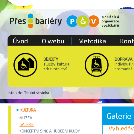
Úvod
O webu
Metodika
Kont
OBJEKTY
DOPRAVA
služby, kultura,
individuáln
zdravotnictví ...
hromadná
Jste zde:
Titulní stránka
KULTURA
Galerie
MUZEA
GALERIE
Vyhledáv
KONCERTNÍ SÍNĚ A HUDEBNÍ KLUBY