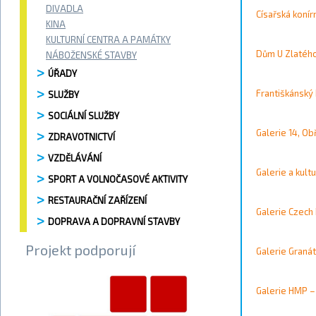
Vyhledávání / 
DIVADLA
Císařská konír
Vyhledat
KINA
KULTURNÍ CENTRA A PAMÁTKY
Kontakty
Dům U Zlatéh
NÁBOŽENSKÉ STAVBY
ÚŘADY
Město
Františkánský 
SLUŽBY
SOCIÁLNÍ SLUŽBY
Přístupnost
Galerie 14, Ob
ZDRAVOTNICTVÍ
Vyhledat
VZDĚLÁVÁNÍ
Galerie a kult
SPORT A VOLNOČASOVÉ AKTIVITY
RESTAURAČNÍ ZAŘÍZENÍ
Galerie Czech
Strana 2 
DOPRAVA A DOPRAVNÍ STAVBY
Projekt podporují
Galerie Graná
Galerie HMP –