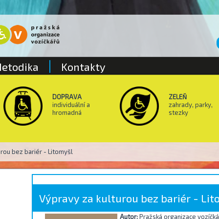
etodika
Kontakty
DOPRAVA
ZELEŇ
individuální a
zahrady, parky,
hromadná
stezky
rou bez bariér - Litomyšl
Výpravy za kulturou bez bariér - Li
Autor:
Pražská organizace vozíčkářů