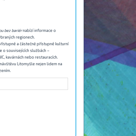
ou bez bariér
nabízí informace o
ybraných regionech.
přístupné a částečně přístupné kulturní
ce o souvisejících službách –
WC, kavárnách nebo restauracích.
 návštěvu Litomyšle nejen lidem na
zením.