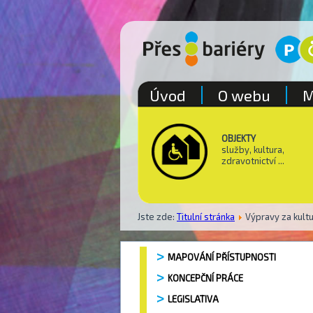
Úvod
O webu
M
OBJEKTY
služby, kultura,
zdravotnictví ...
Jste zde:
Titulní stránka
Výpravy za kultu
MAPOVÁNÍ PŘÍSTUPNOSTI
KONCEPČNÍ PRÁCE
LEGISLATIVA