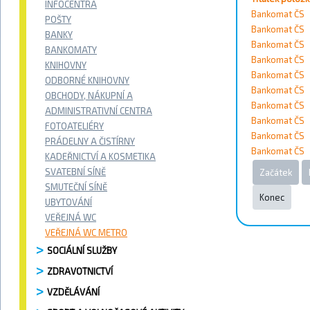
INFOCENTRA
Vyhledat
Bankomat ČS
POŠTY
Bankomat ČS
BANKY
Kontakty
Bankomat ČS
BANKOMATY
Bankomat ČS
KNIHOVNY
Bankomat ČS
ODBORNÉ KNIHOVNY
Město
Bankomat ČS
OBCHODY, NÁKUPNÍ A
Bankomat ČS
ADMINISTRATIVNÍ CENTRA
Přístupnost
Bankomat ČS
FOTOATELIÉRY
Bankomat ČS
PRÁDELNY A ČISTÍRNY
Bankomat ČS
Vyhledat
KADEŘNICTVÍ A KOSMETIKA
SVATEBNÍ SÍNĚ
Začátek
SMUTEČNÍ SÍNĚ
Konec
UBYTOVÁNÍ
Strana 1 
VEŘEJNÁ WC
VEŘEJNÁ WC METRO
SOCIÁLNÍ SLUŽBY
ZDRAVOTNICTVÍ
VZDĚLÁVÁNÍ