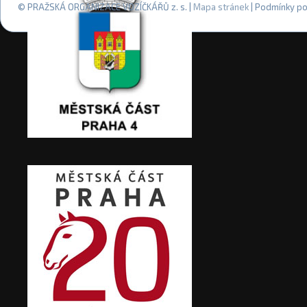
© PRAŽSKÁ ORGANIZACE VOZÍČKÁŘŮ z. s. |
Mapa stránek
| Podmínky po