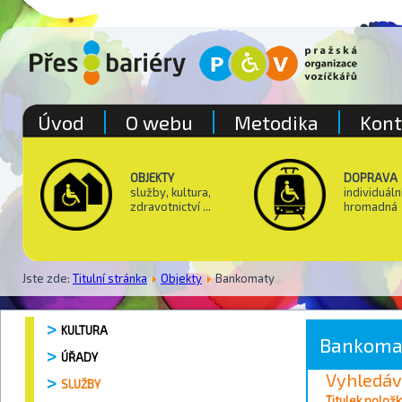
Úvod
O webu
Metodika
Kont
OBJEKTY
DOPRAVA
služby, kultura,
individuáln
zdravotnictví ...
hromadná
Jste zde:
Titulní stránka
Objekty
Bankomaty
KULTURA
Bankoma
ÚŘADY
Vyhledáv
SLUŽBY
Vyhledávání / 
Titulek položk