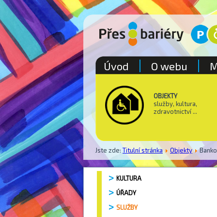
Úvod
O webu
M
OBJEKTY
služby, kultura,
zdravotnictví ...
Jste zde:
Titulní stránka
Objekty
Bank
KULTURA
ÚŘADY
SLUŽBY