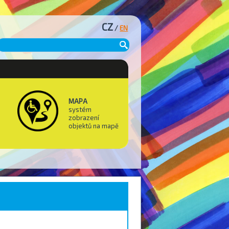
CZ
/
EN
MAPA
systém
zobrazení
objektů na mapě