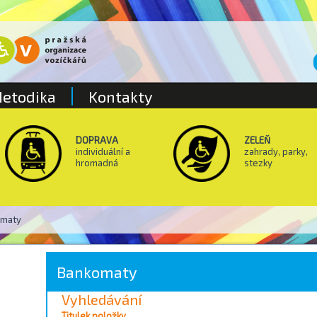
etodika
Kontakty
DOPRAVA
ZELEŇ
individuální a
zahrady, parky,
hromadná
stezky
omaty
Bankomaty
Vyhledávání
Vyhledávání / Filtrování
Titulek položky