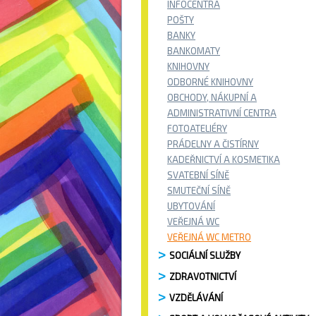
INFOCENTRA
POŠTY
BANKY
BANKOMATY
KNIHOVNY
ODBORNÉ KNIHOVNY
OBCHODY, NÁKUPNÍ A
ADMINISTRATIVNÍ CENTRA
FOTOATELIÉRY
PRÁDELNY A ČISTÍRNY
KADEŘNICTVÍ A KOSMETIKA
SVATEBNÍ SÍNĚ
SMUTEČNÍ SÍNĚ
UBYTOVÁNÍ
VEŘEJNÁ WC
VEŘEJNÁ WC METRO
SOCIÁLNÍ SLUŽBY
ZDRAVOTNICTVÍ
VZDĚLÁVÁNÍ