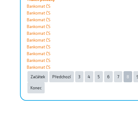
Vyhledat
Bankomat ČS
Bankomat ČS
Kontakty
Bankomat ČS
Bankomat ČS
Bankomat ČS
Město
Bankomat ČS
Bankomat ČS
Přístupnost
Bankomat ČS
Bankomat ČS
Bankomat ČS
Vyhledat
Vyprázdnit
Začátek
Předchozí
3
4
5
6
7
8
Konec
Strana 8 z 127