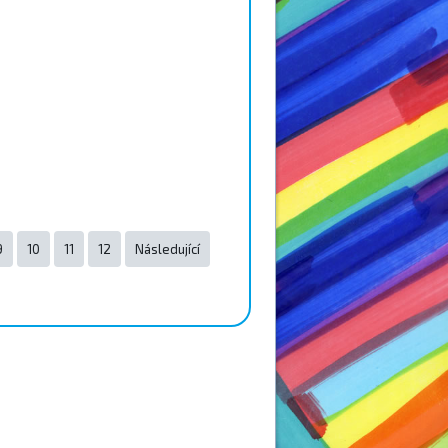
9
10
11
12
Následující