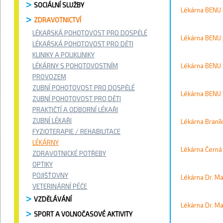
Vyhledávání / 
SOCIÁLNÍ SLUŽBY
Lékárna BENU
Vyhledat
ZDRAVOTNICTVÍ
LÉKAŘSKÁ POHOTOVOST PRO DOSPĚLÉ
Kontakty
Lékárna BENU p
LÉKAŘSKÁ POHOTOVOST PRO DĚTI
KLINIKY A POLIKLINIKY
LÉKÁRNY S POHOTOVOSTNÍM
Město
Lékárna BENU
PROVOZEM
ZUBNÍ POHOTOVOST PRO DOSPĚLÉ
Přístupnost
Lékárna BENU
ZUBNÍ POHOTOVOST PRO DĚTI
PRAKTIČTÍ A ODBORNÍ LÉKAŘI
Vyhledat
ZUBNÍ LÉKAŘI
Lékárna Braník
FYZIOTERAPIE / REHABILITACE
LÉKÁRNY
Lékárna Černá
Strana 12
ZDRAVOTNICKÉ POTŘEBY
OPTIKY
POJIŠŤOVNY
Lékárna Dr. M
VETERINÁRNÍ PÉČE
VZDĚLÁVÁNÍ
Lékárna Dr. M
SPORT A VOLNOČASOVÉ AKTIVITY