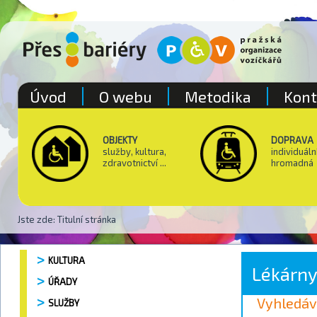
Úvod
O webu
Metodika
Kont
OBJEKTY
DOPRAVA
služby, kultura,
individuáln
zdravotnictví ...
hromadná
Jste zde:
Titulní stránka
KULTURA
Lékárn
ÚŘADY
Vyhledáv
SLUŽBY