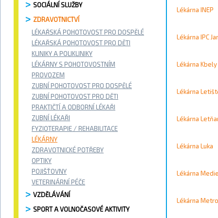
Vyhledávání / 
SOCIÁLNÍ SLUŽBY
Lékárna INEP
Vyhledat
ZDRAVOTNICTVÍ
LÉKAŘSKÁ POHOTOVOST PRO DOSPĚLÉ
Kontakty
Lékárna IPC J
LÉKAŘSKÁ POHOTOVOST PRO DĚTI
KLINIKY A POLIKLINIKY
LÉKÁRNY S POHOTOVOSTNÍM
Město
Lékárna Kbely
PROVOZEM
ZUBNÍ POHOTOVOST PRO DOSPĚLÉ
Přístupnost
Lékárna Letišt
ZUBNÍ POHOTOVOST PRO DĚTI
PRAKTIČTÍ A ODBORNÍ LÉKAŘI
Vyhledat
ZUBNÍ LÉKAŘI
Lékárna Letňa
FYZIOTERAPIE / REHABILITACE
LÉKÁRNY
Lékárna Luka
Strana 7 
ZDRAVOTNICKÉ POTŘEBY
OPTIKY
POJIŠŤOVNY
Lékárna Medi
VETERINÁRNÍ PÉČE
VZDĚLÁVÁNÍ
Lékárna Metr
SPORT A VOLNOČASOVÉ AKTIVITY