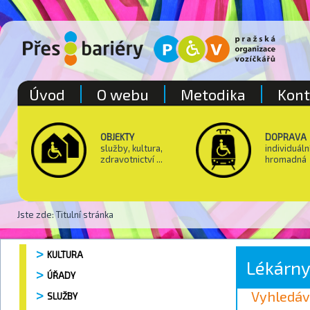
Úvod
O webu
Metodika
Kont
OBJEKTY
DOPRAVA
služby, kultura,
individuáln
zdravotnictví ...
hromadná
Jste zde:
Titulní stránka
KULTURA
Lékárn
ÚŘADY
Vyhledáv
SLUŽBY