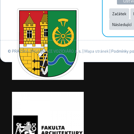
Číst ví
Začátek
Následující
© PRAŽSKÁ ORGANIZACE VOZÍČKÁŘŮ z. s. |
Mapa stránek
| Podmínky po