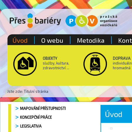
Úvod
O webu
Metodika
Kont
OBJEKTY
DOPRAVA
služby, kultura,
individuáln
zdravotnictví ...
hromadná
Jste zde:
Titulní stránka
MAPOVÁNÍ PŘÍSTUPNOSTI
Úvod
KONCEPČNÍ PRÁCE
LEGISLATIVA