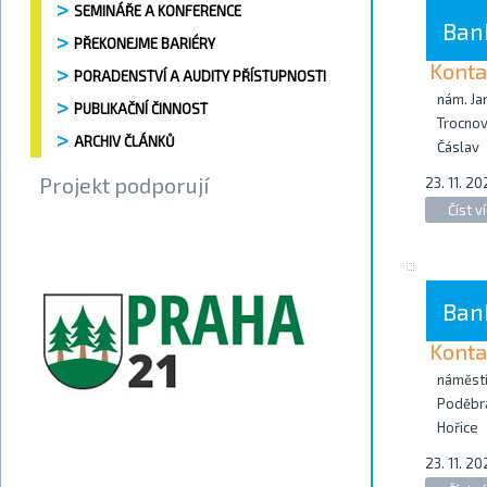
SEMINÁŘE A KONFERENCE
Ban
PŘEKONEJME BARIÉRY
Konta
PORADENSTVÍ A AUDITY PŘÍSTUPNOSTI
nám. Ja
PUBLIKAČNÍ ČINNOST
Trocnov
ARCHIV ČLÁNKŮ
Čáslav
Projekt podporují
23. 11. 20
Číst ví
Ban
Konta
náměstí 
Poděbr
Hořice
23. 11. 20