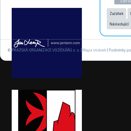
Číst ví
Začátek
Následující
© PRAŽSKÁ ORGANIZACE VOZÍČKÁŘŮ z. s. |
Mapa stránek
| Podmínky po