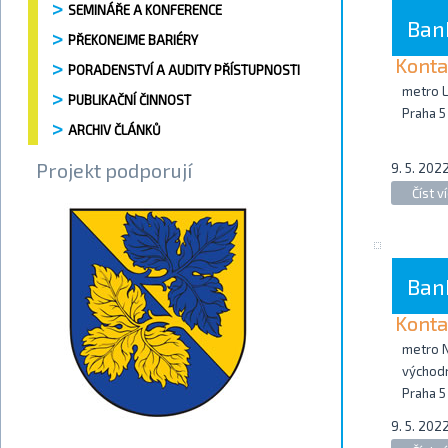
SEMINÁŘE A KONFERENCE
Ban
PŘEKONEJME BARIÉRY
Konta
PORADENSTVÍ A AUDITY PŘÍSTUPNOSTI
metro L
PUBLIKAČNÍ ČINNOST
Praha 5
ARCHIV ČLÁNKŮ
Projekt podporují
9. 5. 2022
Číst ví
Ban
Konta
metro N
východn
Praha 5
9. 5. 2022