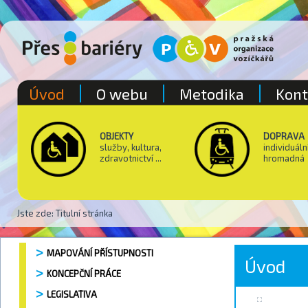
Úvod
O webu
Metodika
Kont
OBJEKTY
DOPRAVA
služby, kultura,
individuáln
zdravotnictví ...
hromadná
Jste zde:
Titulní stránka
MAPOVÁNÍ PŘÍSTUPNOSTI
Úvod
KONCEPČNÍ PRÁCE
LEGISLATIVA