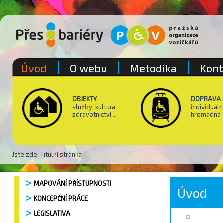
Úvod
O webu
Metodika
Kont
OBJEKTY
DOPRAVA
služby, kultura,
individuáln
zdravotnictví ...
hromadná
Jste zde:
Titulní stránka
MAPOVÁNÍ PŘÍSTUPNOSTI
Úvod
KONCEPČNÍ PRÁCE
LEGISLATIVA