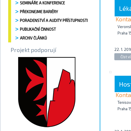
SEMINÁŘE A KONFERENCE
Lék
PŘEKONEJME BARIÉRY
Konta
PORADENSTVÍ A AUDITY PŘÍSTUPNOSTI
Verons
PUBLIKAČNÍ ČINNOST
Praha 1
ARCHIV ČLÁNKŮ
Projekt podporují
22. 1. 201
Číst ví
Hos
Konta
Tenisov
Praha 1