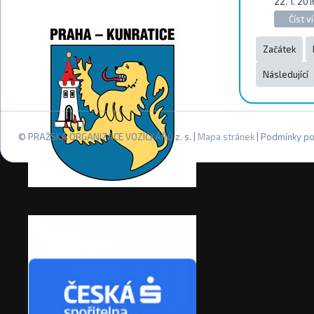
22. 1. 201
Číst ví
Začátek
Následující
© PRAŽSKÁ ORGANIZACE VOZÍČKÁŘŮ z. s. |
Mapa stránek
| Podmínky po