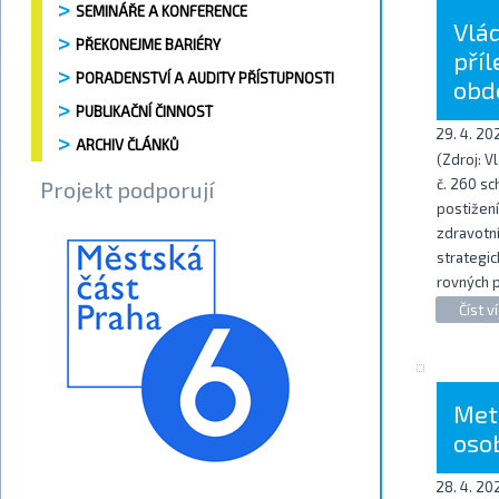
SEMINÁŘE A KONFERENCE
Vlá
PŘEKONEJME BARIÉRY
pří
PORADENSTVÍ A AUDITY PŘÍSTUPNOSTI
obd
PUBLIKAČNÍ ČINNOST
29. 4. 20
ARCHIV ČLÁNKŮ
(Zdroj: V
č. 260 sc
Projekt podporují
postižen
zdravotn
strategic
rovných p
Číst ví
Met
oso
28. 4. 20