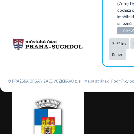
(Zdroj: D
dochází 
imobilníc
umožněn
Číst ví
Začátek
Konec
© PRAŽSKÁ ORGANIZACE VOZÍČKÁŘŮ z. s. |
Mapa stránek
| Podmínky po