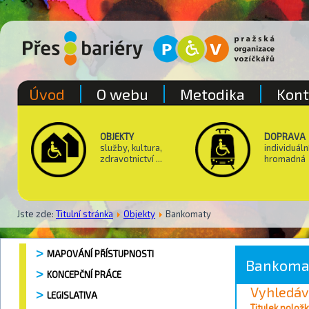
Úvod
O webu
Metodika
Kont
OBJEKTY
DOPRAVA
služby, kultura,
individuáln
zdravotnictví ...
hromadná
Jste zde:
Titulní stránka
Objekty
Bankomaty
MAPOVÁNÍ PŘÍSTUPNOSTI
Bankoma
KONCEPČNÍ PRÁCE
Vyhledáv
LEGISLATIVA
Vyhledávání / 
Titulek položk