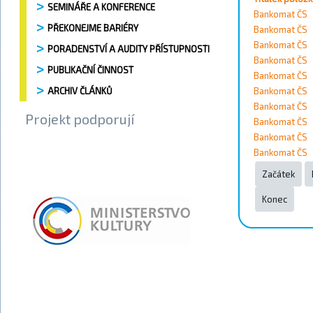
SEMINÁŘE A KONFERENCE
Vyhledat
Bankomat ČS
PŘEKONEJME BARIÉRY
Bankomat ČS
Kontakty
Bankomat ČS
PORADENSTVÍ A AUDITY PŘÍSTUPNOSTI
Bankomat ČS
PUBLIKAČNÍ ČINNOST
Bankomat ČS
Město
ARCHIV ČLÁNKŮ
Bankomat ČS
Bankomat ČS
Projekt podporují
Přístupnost
Bankomat ČS
Bankomat ČS
Bankomat ČS
Vyhledat
Začátek
Konec
Strana 9 