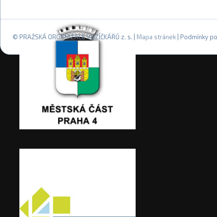
© PRAŽSKÁ ORGANIZACE VOZÍČKÁŘŮ z. s. |
Mapa stránek
| Podmínky po