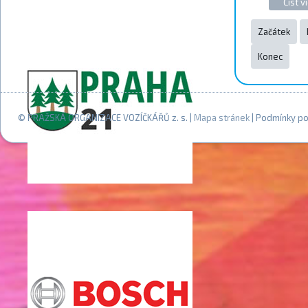
Číst ví
Začátek
Konec
© PRAŽSKÁ ORGANIZACE VOZÍČKÁŘŮ z. s. |
Mapa stránek
| Podmínky po