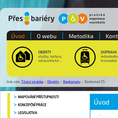
Úvod
O webu
Metodika
Kont
OBJEKTY
DOPRAVA
služby, kultura,
individuáln
zdravotnictví ...
hromadná
Jste zde:
Titulní stránka
Objekty
Bankomaty
Bankomat ČS
MAPOVÁNÍ PŘÍSTUPNOSTI
Úvod
KONCEPČNÍ PRÁCE
LEGISLATIVA